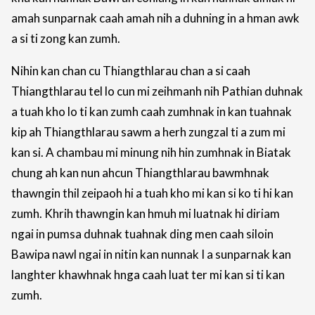
amah sunparnak caah amah nih a duhning in a hman awk
a si ti zong kan zumh.
Nihin kan chan cu Thiangthlarau chan a si caah
Thiangthlarau tel lo cun mi zeihmanh nih Pathian duhnak
a tuah kho lo ti kan zumh caah zumhnak in kan tuahnak
kip ah Thiangthlarau sawm a herh zungzal ti a zum mi
kan si. A chambau mi minung nih hin zumhnak in Biatak
chung ah kan nun ahcun Thiangthlarau bawmhnak
thawngin thil zeipaoh hi a tuah kho mi kan si ko ti hi kan
zumh. Khrih thawngin kan hmuh mi luatnak hi diriam
ngai in pumsa duhnak tuahnak ding men caah siloin
Bawipa nawl ngai in nitin kan nunnak I a sunparnak kan
langhter khawhnak hnga caah luat ter mi kan si ti kan
zumh.