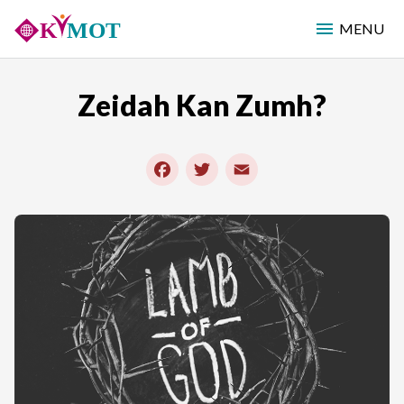
Skip
MENU
to
main
content
Zeidah Kan Zumh?
Facebook
Twitter
Email