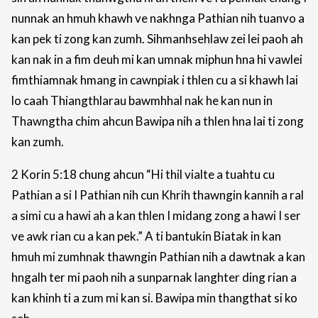
nunnak an hmuh khawh ve nakhnga Pathian nih tuanvo a
kan pek ti zong kan zumh. Sihmanhsehlaw zei lei paoh ah
kan nak in a fim deuh mi kan umnak miphun hna hi vawlei
fimthiamnak hmang in cawnpiak i thlen cu a si khawh lai
lo caah Thiangthlarau bawmhhal nak he kan nun in
Thawngtha chim ahcun Bawipa nih a thlen hna lai ti zong
kan zumh.
2 Korin 5:18 chung ahcun “Hi thil vialte a tuahtu cu
Pathian a si I Pathian nih cun Khrih thawngin kannih a ral
a simi cu a hawi ah a kan thlen I midang zong a hawi I ser
ve awk rian cu a kan pek.” A ti bantukin Biatak in kan
hmuh mi zumhnak thawngin Pathian nih a dawtnak a kan
hngalh ter mi paoh nih a sunparnak langhter ding rian a
kan khinh ti a zum mi kan si. Bawipa min thangthat si ko