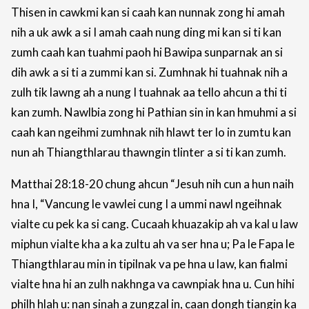
Thisen in cawkmi kan si caah kan nunnak zong hi amah
nih a uk awk a si I amah caah nung ding mi kan si ti kan
zumh caah kan tuahmi paoh hi Bawipa sunparnak an si
dih awk a si ti a zummi kan si. Zumhnak hi tuahnak nih a
zulh tik lawng ah a nung I tuahnak aa tello ahcun a thi ti
kan zumh. Nawlbia zong hi Pathian sin in kan hmuhmi a si
caah kan ngeihmi zumhnak nih hlawt ter lo in zumtu kan
nun ah Thiangthlarau thawngin tlinter a si ti kan zumh.
Matthai 28:18-20 chung ahcun “Jesuh nih cun a hun naih
hna I, “Vancung le vawlei cung I a ummi nawl ngeihnak
vialte cu pek ka si cang. Cucaah khuazakip ah va kal u law
miphun vialte kha a ka zultu ah va ser hna u; Pa le Fapa le
Thiangthlarau min in tipilnak va pe hna u law, kan fialmi
vialte hna hi an zulh nakhnga va cawnpiak hna u. Cun hihi
philh hlah u: nan sinah a zungzal in, caan dongh tiangin ka