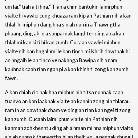
um lai,” tiah a ti hna.” Tiah a chim bantukin laimi phun
vialte hi vawlei cung khuaza ram kip ah Pathian nih a kan
thlah hi miphun dang hna sin ah nun in a Thawngtha
phuang ding ah le a sunparnak langhter ding ah a kan
thlahmi kan si ti hi kan zumh. Cucaah vawlei miphun
vialte nih kan hngalhmi le kan tinco mi Khrih dawtnak hi
an hngalh le an tinco ve nakhnga Bawipa nih a ram
kauhnak caah rian ngan pi a kan khinh ti zong kan zumh
fawn.
A kan chiah cio nak hna miphun nih titsa nunnak caah
tuanvo an kan laaknak vialte ah kannih zong nih thlarau
ram in an dawtnak cham ve ding ah rian kan ngei ti zong
kan zumh. Cucaah laimi phun vialte nih Pathian nih
kanmah zohkhenhtu ding ah a hman mi hna miphun vialte
sin ah nunnak thanwgtha hi an theih ve I a pennak chung I