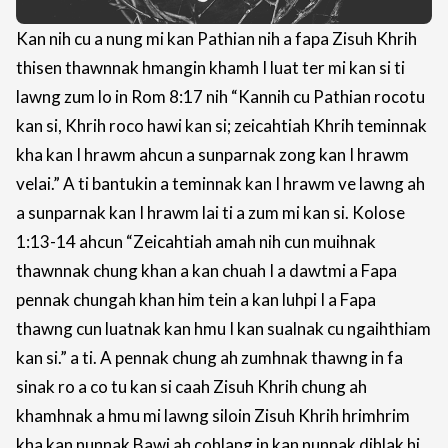
Kan nih cu a nung mi kan Pathian nih a fapa Zisuh Khrih
thisen thawnnak hmangin khamh I luat ter mi kan si ti
lawng zum lo in Rom 8:17 nih “Kannih cu Pathian rocotu
kan si, Khrih roco hawi kan si; zeicahtiah Khrih teminnak
kha kan I hrawm ahcun a sunparnak zong kan I hrawm
velai.” A ti bantukin a teminnak kan I hrawm ve lawng ah
a sunparnak kan I hrawm lai ti a zum mi kan si. Kolose
1:13-14 ahcun “Zeicahtiah amah nih cun muihnak
thawnnak chung khan a kan chuah I a dawtmi a Fapa
pennak chungah khan him tein a kan luhpi I a Fapa
thawng cun luatnak kan hmu I kan sualnak cu ngaihthiam
kan si.” a ti. A pennak chung ah zumhnak thawng in fa
sinak ro a co tu kan si caah Zisuh Khrih chung ah
khamhnak a hmu mi lawng siloin Zisuh Khrih hrimhrim
kha kan nunnak Bawi ah cohlang in kan nunnak dihlak hi